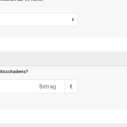
eitsschadens?
€