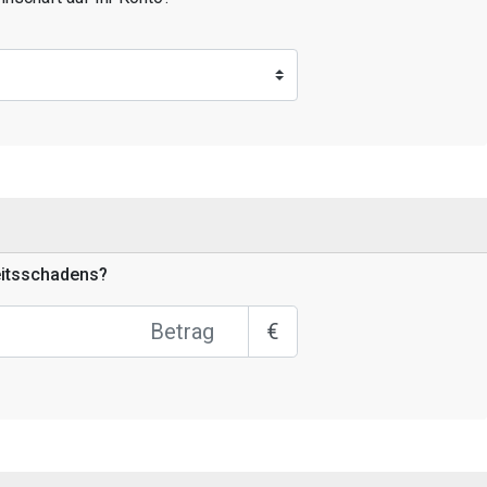
eitsschadens?
€