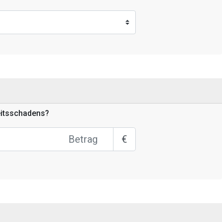
eitsschadens?
€