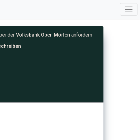
bei der
Volksbank Ober-Mörlen
anfordern
schreiben